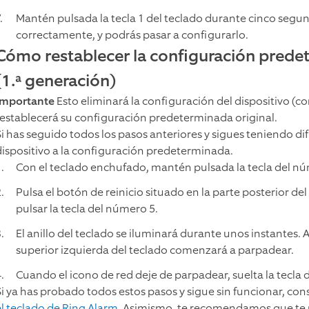
Mantén pulsada la tecla 1 del teclado durante cinco segund
correctamente, y podrás pasar a configurarlo.
Cómo restablecer la configuración prede
(1.ª generación)
Importante
Esto eliminará la configuración del dispositivo (co
restablecerá su configuración predeterminada original.
Si has seguido todos los pasos anteriores y sigues teniendo dif
dispositivo a la configuración predeterminada.
Con el teclado enchufado, mantén pulsada la tecla del n
Pulsa el botón de reinicio situado en la parte posterior del 
pulsar la tecla del número 5.
El anillo del teclado se iluminará durante unos instantes. 
superior izquierda del teclado comenzará a parpadear.
Cuando el icono de red deje de parpadear, suelta la tecla 
Si ya has probado todos estos pasos y sigue sin funcionar, con
el teclado de Ring Alarm
. Asimismo, te recomendamos que te