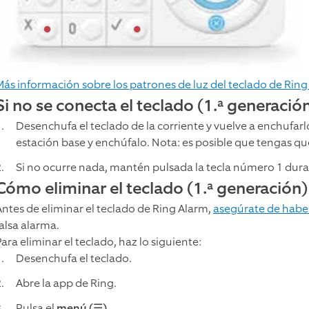
Más información sobre los patrones de luz del teclado de Ring
Si no se conecta el teclado (1.ª generació
Desenchufa el teclado de la corriente y vuelve a enchufarlo
estación base y enchúfalo. Nota: es posible que tengas que
Si no ocurre nada, mantén pulsada la tecla número 1 dur
Cómo eliminar el teclado (1.ª generación
Antes de eliminar el teclado de Ring Alarm,
asegúrate de haber
falsa alarma.
ara eliminar el teclado, haz lo siguiente:
Desenchufa el teclado.
Abre la app de Ring.
Pulsa el
menú (☰)
.