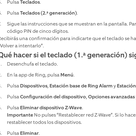
Pulsa
Teclados
.
Pulsa
Teclados (2.ª generación)
.
Sigue las instrucciones que se muestran en la pantalla. Pa
código PIN de cinco dígitos.
Recibirás una confirmación para indicarte que el teclado se ha
Volver a intentarlo”.
Qué hacer si el teclado (1.ª generación) s
Desenchufa el teclado.
En la app de Ring, pulsa
Menú
.
Pulsa
Dispositivos
,
Estación base de Ring Alarm
y
Estación
Pulsa
Configuración del dispositivo
,
Opciones avanzadas
Pulsa
Eliminar dispositivo Z-Wave
.
Importante
No pulses “Restablecer red Z-Wave”. Si lo hace
restablecer todos los dispositivos.
Pulsa
Eliminar
.