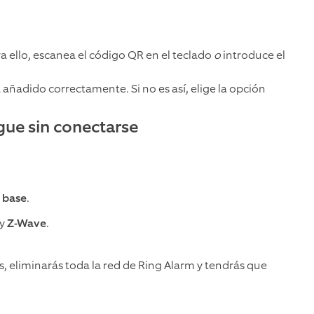
ra ello, escanea el código QR en el teclado
o
introduce el
 añadido correctamente. Si no es así, elige la opción
igue sin conectarse
 base
.
y
Z-Wave
.
s, eliminarás toda la red de Ring Alarm y tendrás que