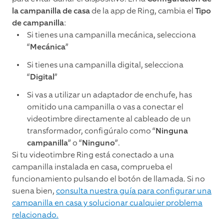
la campanilla de casa
de la app de Ring, cambia el
Tipo
de campanilla
:
Si tienes una campanilla mecánica, selecciona
“
Mecánica
”
Si tienes una campanilla digital, selecciona
“
Digital
”
Si vas a utilizar un adaptador de enchufe, has
omitido una campanilla o vas a conectar el
videotimbre directamente al cableado de un
transformador, configúralo como “
Ninguna
campanilla
” o “
Ninguno
”.
Si tu videotimbre Ring está conectado a una
campanilla instalada en casa, comprueba el
funcionamiento pulsando el botón de llamada. Si no
suena bien,
consulta nuestra guía para configurar una
campanilla en casa y solucionar cualquier problema
relacionado.