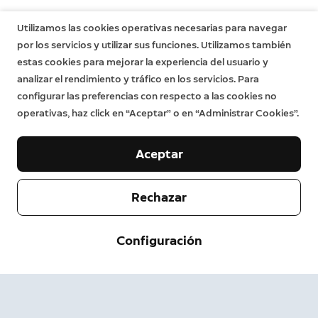
incluso tras el vencimiento de la garantía limitada.
Obtén más información
aquí
.
Utilizamos las cookies operativas necesarias para navegar
por los servicios y utilizar sus funciones. Utilizamos también
estas cookies para mejorar la experiencia del usuario y
analizar el rendimiento y tráfico en los servicios. Para
configurar las preferencias con respecto a las cookies no
operativas, haz click en “Aceptar” o en “Administrar Cookies”.
Aceptar
Rechazar
Empresa
Configuración
Servicio de asistencia
Acerca de nosotros
Prensa
Envío y devolución
Cambiar