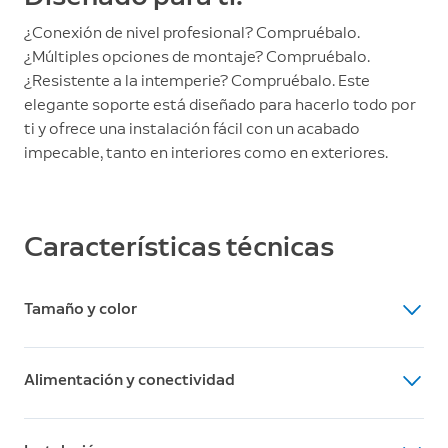
¿Conexión de nivel profesional? Compruébalo.
¿Múltiples opciones de montaje? Compruébalo.
¿Resistente a la intemperie? Compruébalo. Este
elegante soporte está diseñado para hacerlo todo por
ti y ofrece una instalación fácil con un acabado
impecable, tanto en interiores como en exteriores.
Características técnicas
Tamaño y color
Dimensiones
Alimentación y conectividad
6,76 x 6,76 x 6,65 cm
Colores disponibles
Alimentación