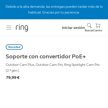
Debido a la alta demanda, las entregas pueden tardar más de lo
habitual. Gracias por tu paciencia.
Iniciar sesión
Buscar
Carrito
Novedad
Soporte con convertidor PoE+
Outdoor Cam Plus, Outdoor Cam Pro, Ring Spotlight Cam Pro
(2.ª gen.)
79,99 €