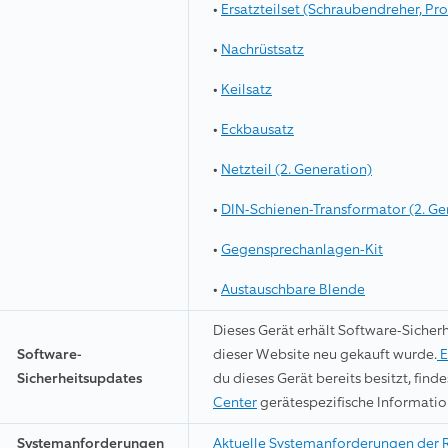
•
Ersatzteilset (Schraubendreher, Pr
•
Nachrüstsatz
•
Keilsatz
•
Eckbausatz
•
Netzteil (2. Generation)
•
DIN-Schienen-Transformator (2. Ge
•
Gegensprechanlagen-Kit
•
Austauschbare Blende
Dieses Gerät erhält Software-Sicher
Software-
dieser Website neu gekauft wurde.
E
Sicherheitsupdates
du dieses Gerät bereits besitzt, fin
Center
gerätespezifische Informatio
Systemanforderungen
Aktuelle Systemanforderungen der 