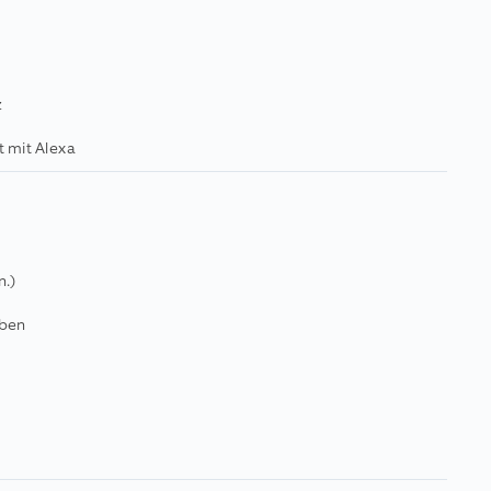
z
t mit Alexa
n.)
uben