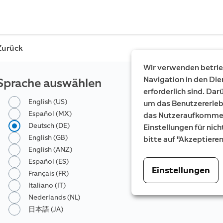
Zurück
Wir verwenden betrieb
Navigation in den Die
Sprache auswählen
erforderlich sind. Da
English (US)
um das Benutzererleb
Español (MX)
das Nutzeraufkommen 
Deutsch (DE)
Einstellungen für nich
English (GB)
bitte auf "Akzeptiere
English (ANZ)
Español (ES)
Einstellungen
Français (FR)
Italiano (IT)
Nederlands (NL)
日本語 (JA)