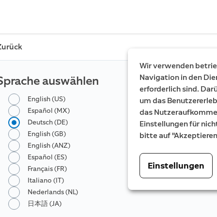
Zurück
Wir verwenden betrieb
Navigation in den Die
Sprache auswählen
erforderlich sind. Da
English (US)
um das Benutzererleb
Español (MX)
das Nutzeraufkommen 
Deutsch (DE)
Einstellungen für nich
English (GB)
bitte auf "Akzeptiere
English (ANZ)
Español (ES)
Einstellungen
Français (FR)
Italiano (IT)
Nederlands (NL)
日本語 (JA)