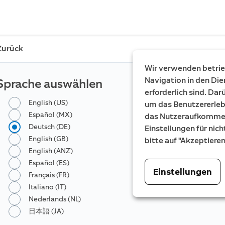
Zurück
Wir verwenden betrieb
Navigation in den Die
Sprache auswählen
erforderlich sind. Da
English (US)
um das Benutzererleb
Español (MX)
das Nutzeraufkommen 
Deutsch (DE)
Einstellungen für nich
English (GB)
bitte auf "Akzeptiere
English (ANZ)
Español (ES)
Einstellungen
Français (FR)
Italiano (IT)
Nederlands (NL)
日本語 (JA)