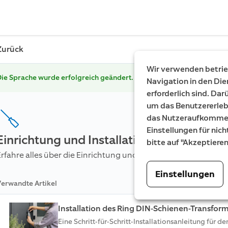
Zurück
Wir verwenden betrieb
ie Sprache wurde erfolgreich geändert.
Navigation in den Die
erforderlich sind. Da
um das Benutzererleb
das Nutzeraufkommen 
Einstellungen für nich
Einrichtung und Installation
bitte auf "Akzeptiere
Erfahre alles über die Einrichtung und physische Installation 
Einstellungen
erwandte Artikel
Installation des Ring DIN-Schienen-Transform
Eine Schritt-für-Schritt-Installationsanleitung für d