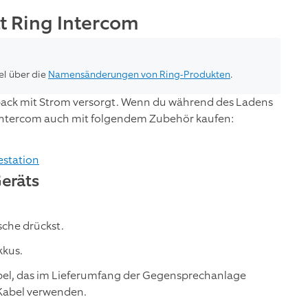
t Ring Intercom
el über die
Namensänderungen von Ring-Produkten
.
pack mit Strom versorgt. Wenn du während des Ladens
 Intercom auch mit folgendem Zubehör kaufen:
estation
Geräts
sche drückst.
kkus.
bel, das im Lieferumfang der Gegensprechanlage
-Kabel verwenden.