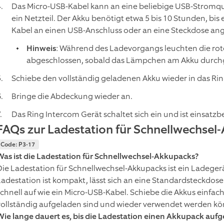
Das Micro-USB-Kabel kann an eine beliebige USB-Stromqu
ein Netzteil. Der Akku benötigt etwa 5 bis 10 Stunden, bis
Kabel an einen USB-Anschluss oder an eine Steckdose ang
Hinweis
: Während des Ladevorgangs leuchten die ro
abgeschlossen, sobald das Lämpchen am Akku durch
Schiebe den vollständig geladenen Akku wieder in das Ring
Bringe die Abdeckung wieder an.
Das Ring Intercom Gerät schaltet sich ein und ist einsatzbe
FAQs zur Ladestation für Schnellwechsel
Code: P3-17
Was ist die Ladestation für Schnellwechsel-Akkupacks?
Die Ladestation für Schnellwechsel-Akkupacks ist ein Ladeger
Ladestation ist kompakt, lässt sich an eine Standardsteckdose
schnell auf wie ein Micro-USB-Kabel. Schiebe die Akkus einfach
vollständig aufgeladen sind und wieder verwendet werden k
Wie lange dauert es, bis die Ladestation einen Akkupack aufg