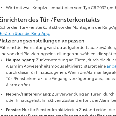
Wird mit zwei Knopfzellenbatterien vom Typ CR 2032 (ent
Einrichten des Tür-/Fensterkontakts
Richte den Tür-/Fensterkontakt vor der Montage in der Ring-A
Geräten über die Ring-App.
Platzierungseinstellungen anpassen
Während der Einrichtung wirst du aufgefordert, auszuwählen,
eine von drei Platzierungseinstellungen auswählen, die spät
Haupteingang:
Zur Verwendung an Türen, durch die du a
Alarm im Abwesenheitsmodus aktivierst, startet eine
anpa
durch diese Tür hinauszugehen. Wenn die Alarmanlage aktiv
Tür-/Fensterkontakt die Eingangsverzögerung aus, sodass
Alarm ertönt.
Neben-/Hintereingang:
Zur Verwendung an Türen, durch d
oder hinausgehst. Im aktiven Zustand ertönt der Alarm be
Fenster:
Nur für Fenster. Im aktivierten Zustand ertönt de
Anpassung der Platzierungseinstellungen nach der Einrichtu