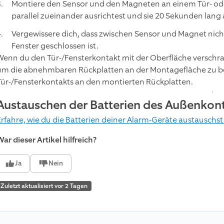
Montiere den Sensor und den Magneten an einem Tür- ode
parallel zueinander ausrichtest und sie 20 Sekunden lang
Vergewissere dich, dass zwischen Sensor und Magnet nicht
Fenster geschlossen ist.
Wenn du den Tür-/Fensterkontakt mit der Oberfläche verschr
um die abnehmbaren Rückplatten an der Montagefläche zu befe
Tür-/Fensterkontakts an den montierten Rückplatten.
Austauschen der Batterien des Außenkon
Erfahre, wie du die Batterien deiner Alarm-Geräte austauschst
ar dieser Artikel hilfreich?
Ja
Nein
Zuletzt aktualisiert vor 2 Tagen