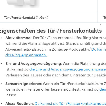
Tür-/Fensterkontakt (1. Gen.)
T
Eigenschaften des Tür-/Fensterkontakts
Aktivitätsmodi
: Der Tür-/Fensterkontakt löst Ring Alarm a
während die Alarmanlage aktiv ist. Standardmäßig sind di
1
Abwesenheits- als auch im Zuhause-Modus aktiv.
Du kanns
der Ring-App anpassen.
Ein- und Ausgangsverzögerung
: Wenn die Platzierung de
ist, kannst du
die Ein- und Ausgangsverzögerung anpasse
Verlassen des Hauses oder nach dem Eintreten zur Deakti
Sensoren ignorieren:
Wenn ein Tür-/Fensterkontakt zum Zei
wenn du ein Fenster offen lassen möchtest, kannst du
den
lassen.
Alexa-Routinen
:
Du kannst die Tür-/Fensterkontakte nutz