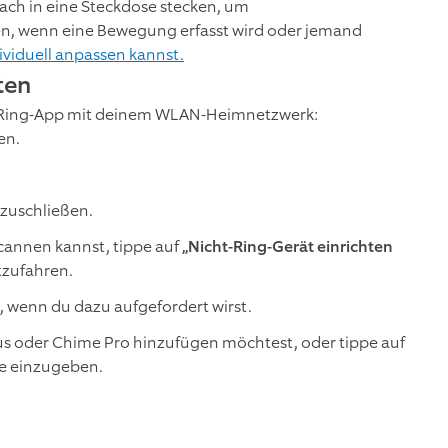
ach in eine Steckdose stecken, um
en, wenn eine Bewegung erfasst wird oder jemand
ividuell anpassen kannst.
ten
e Ring-App mit deinem WLAN-Heimnetzwerk:
en.
bzuschließen.
cannen kannst, tippe auf
„Nicht-Ring-Gerät einrichten
tzufahren.
, wenn du dazu aufgefordert wirst.
s oder Chime Pro hinzufügen möchtest, oder tippe auf
se einzugeben.