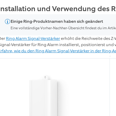
Installation und Verwendung des R
Einige Ring-Produktnamen haben sich geändert
Eine vollständige Vorher-Nachher-Übersicht findest du im Artik
Der
Ring Alarm Signal-Verstärker
erhöht die Reichweite des Z-
Signal-Verstärker für Ring Alarm installierst, positionierst und
Erfahre, wie du den Ring Alarm Signal-Verstärker in der Ring-A