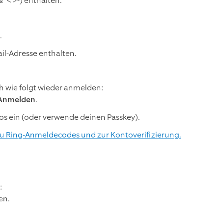
&*<>-) enthalten.
.
l-Adresse enthalten.
h wie folgt wieder anmelden:
Anmelden
.
os ein (oder verwende deinen Passkey).
u Ring-Anmeldecodes und zur Kontoverifizierung.
:
en.