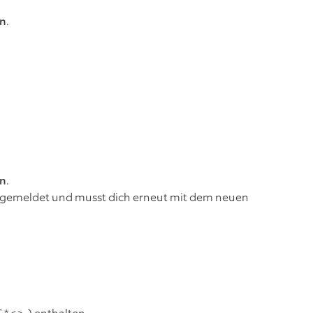
rn
.
rn
.
 abgemeldet und musst dich erneut mit dem neuen