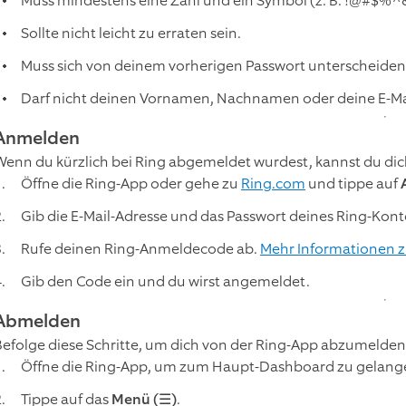
Muss mindestens eine Zahl und ein Symbol (z. B. !@#$%^
Sollte nicht leicht zu erraten sein.
Muss sich von deinem vorherigen Passwort unterscheiden
Darf nicht deinen Vornamen, Nachnamen oder deine E-Mai
Anmelden
Wenn du kürzlich bei Ring abgemeldet wurdest, kannst du dic
Öffne die Ring-App oder gehe zu
Ring.com
und tippe auf
Gib die E-Mail-Adresse und das Passwort deines Ring-Kont
Rufe deinen Ring-Anmeldecode ab.
Mehr Informationen z
Gib den Code ein und du wirst angemeldet.
Abmelden
Befolge diese Schritte, um dich von der Ring-App abzumelden
Öffne die Ring-App, um zum Haupt-Dashboard zu gelang
Tippe auf das
Menü (☰)
.