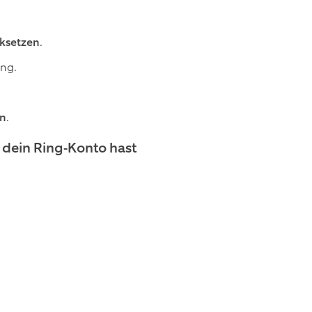
cksetzen
.
ing.
rn
.
 dein Ring-Konto hast