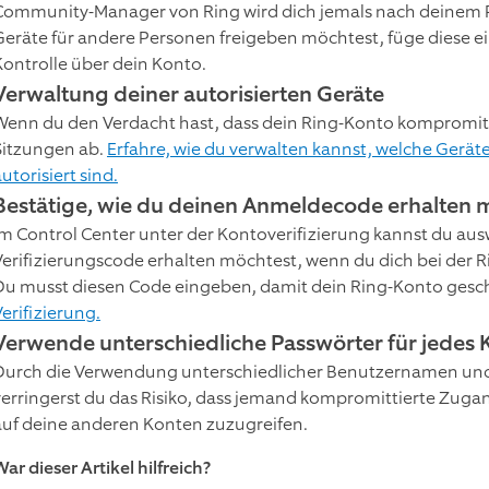
Community-Manager von Ring wird dich jemals nach deinem Pa
Geräte für andere Personen freigeben möchtest, füge diese ei
Kontrolle über dein Konto.
Verwaltung deiner autorisierten Geräte
Wenn du den Verdacht hast, dass dein Ring-Konto kompromitti
Sitzungen ab.
Erfahre, wie du verwalten kannst, welche Gerät
utorisiert sind.
Bestätige, wie du deinen Anmeldecode erhalten 
Im Control Center unter der Kontoverifizierung kannst du au
Verifizierungscode erhalten möchtest, wenn du dich bei der
Du musst diesen Code eingeben, damit dein Ring-Konto gesch
Verifizierung.
Verwende unterschiedliche Passwörter für jedes 
Durch die Verwendung unterschiedlicher Benutzernamen und
verringerst du das Risiko, dass jemand kompromittierte Zug
auf deine anderen Konten zuzugreifen.
ar dieser Artikel hilfreich?