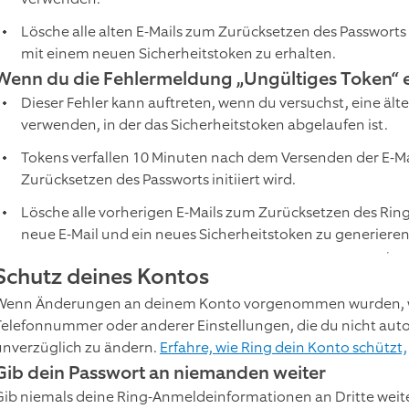
Lösche alle alten E-Mails zum Zurücksetzen des Passwort
mit einem neuen Sicherheitstoken zu erhalten.
Wenn du die Fehlermeldung „Ungültiges Token“ e
Dieser Fehler kann auftreten, wenn du versuchst, eine ält
verwenden, in der das Sicherheitstoken abgelaufen ist.
Tokens verfallen 10 Minuten nach dem Versenden der E-
Zurücksetzen des Passworts initiiert wird.
Lösche alle vorherigen E-Mails zum Zurücksetzen des Rin
neue E-Mail und ein neues Sicherheitstoken zu generieren
Schutz deines Kontos
Wenn Änderungen an deinem Konto vorgenommen wurden, wie 
Telefonnummer oder anderer Einstellungen, die du nicht autori
unverzüglich zu ändern.
Erfahre, wie Ring dein Konto schützt,
Gib dein Passwort an niemanden weiter
Gib niemals deine Ring-Anmeldeinformationen an Dritte weite