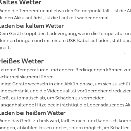
Kaltes Wetter
Wenn die Temperatur auf etwa den Gefrierpunkt fällt, ist die 
du den Akku auflädst, ist die Laufzeit wieder normal.
Laden bei kaltem Wetter
Dein Gerät stoppt den Ladevorgang, wenn die Temperatur unte
drinnen bringen und mit einem USB-Kabel aufladen, statt dara
reift.
Heißes Wetter
Extreme Temperaturen und andere Bedingungen können zur Ü
Sicherheitskamera führen.
Einige Geräte wechseln in eine Abkühlphase, um sich zu sch
eingeschränkt und die Videoqualität vorübergehend reduziert. 
Gerät automatisch ab, um Schäden zu vermeiden.
Langanhaltende Hitze beeinträchtigt die Lebensdauer des Akku
Laden bei heißem Wetter
Wenn das Gerät zu heiß wird, lädt es nicht und kann sich kom
bringen, abkühlen lassen und es, sofern möglich, im Schatten