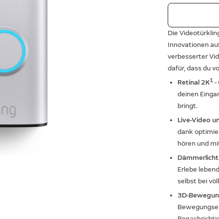
Die Videotürklin
Innovationen au
verbesserter Vid
dafür, dass du v
1
Retinal 2K
-
deinen Einga
bringt.
Live-Video 
dank optimier
hören und mi
Dämmerlicht-
Erlebe leben
selbst bei vö
3D-Bewegun
Bewegungserf
Benachrichti