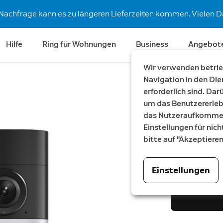
Nachfrage kann es zu längeren Lieferzeiten kommen. Vielen Da
Hilfe
Ring für Wohnungen
Business
Angebot
Wir verwenden betrieb
Navigation in den Die
erforderlich sind. Da
Retinal 2K
um das Benutzererleb
Videotür
das Nutzeraufkommen 
Einstellungen für nich
Wired Video D
bitte auf "Akzeptiere
179,99 €
Einstellungen