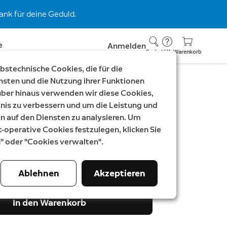
nk für deine Geduld.
e
Anmelden
Suche
Hilfe
Warenkorb
stechnische Cookies, die für die
nsten und die Nutzung ihrer Funktionen
rüber hinaus verwenden wir diese Cookies,
nis zu verbessern und um die Leistung und
klingel Plus Kabel
auf den Diensten zu analysieren. Um
t-operative Cookies festzulegen, klicken Sie
oorbell Plus
n" oder "Cookies verwalten".
Ablehnen
Akzeptieren
In den Warenkorb