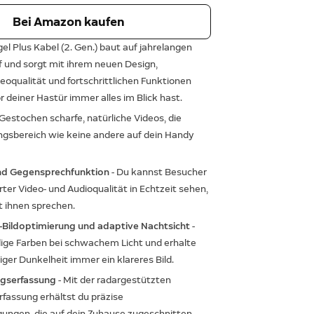
Bei Amazon kaufen
gel Plus Kabel (2. Gen.) baut auf jahrelangen
f und sorgt mit ihrem neuen Design,
eoqualität und fortschrittlichen Funktionen
or deiner Hastür immer alles im Blick hast.
 Gestochen scharfe, natürliche Videos, die
ngsbereich wie keine andere auf dein Handy
und Gegensprechfunktion
- Du kannst Besucher
ter Video- und Audioqualität in Echtzeit sehen,
t ihnen sprechen.
Bildoptimierung und adaptive Nachtsicht
-
dige Farben bei schwachem Licht und erhalte
lliger Dunkelheit immer ein klareres Bild.
gserfassung
- Mit der radargestützten
assung erhältst du präzise
gungen, die auf dein Zuhause zugeschnitten