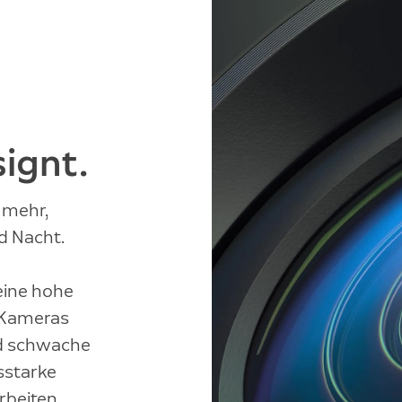
ignt.
r mehr,
nd Nacht.
 eine hohe
 Kameras
und schwache
gsstarke
rbeiten