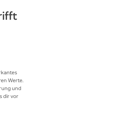
ifft
arkantes
ren Werte.
rung und
 dir vor