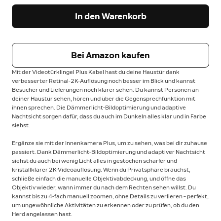
In den Warenkorb
Bei Amazon kaufen
Mit der Videotürklingel Plus Kabel hast du deine Haustür dank
verbesserter Retinal-2K-Auflösung noch besser im Blick und kannst
Besucher und Lieferungen noch klarer sehen. Du kannst Personen an
deiner Haustür sehen, hören und über die Gegensprechfunktion mit
ihnen sprechen. Die Dämmerlicht-Bildoptimierung und adaptive
Nachtsicht sorgen dafür, dass du auch im Dunkeln alles klar und in Farbe
siehst.
Ergänze sie mit der Innenkamera Plus, um zu sehen, was bei dir zuhause
passiert. Dank Dämmerlicht-Bildoptimierung und adaptiver Nachtsicht
siehst du auch bei wenig Licht alles in gestochen scharfer und
kristallklarer 2K-Videoauflösung. Wenn du Privatsphäre brauchst,
schließe einfach die manuelle Objektivabdeckung, und öffne das
Objektiv wieder, wann immer du nach dem Rechten sehen willst. Du
kannst bis zu 4-fach manuell zoomen, ohne Details zu verlieren – perfekt,
um ungewöhnliche Aktivitäten zu erkennen oder zu prüfen, ob du den
Herd angelassen hast.