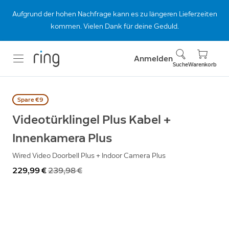
Aufgrund der hohen Nachfrage kann es zu längeren Lieferzeiten
kommen. Vielen Dank für deine Geduld.
Anmelden
Suche
Warenkorb
Spare €9
Videotürklingel Plus Kabel +
Innenkamera Plus
Wired Video Doorbell Plus + Indoor Camera Plus
Jetzt
229,99 €
War
239,98 €