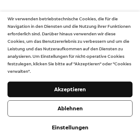
Diebstahlschutz inbegriffen. Die beschränkte
Herstellergarantie besteht zusätzlich zu allen jeweils
Wir verwenden betriebstechnische Cookies, die für die
anwendbaren gesetzlichen
Navigation in den Diensten und die Nutzung ihrer Funktionen
Gewährleistungsansprüchen für Verbrauchsgüter und
erforderlich sind. Darüber hinaus verwenden wir diese
beeinträchtigt diese in keiner Weise. Das bedeutet,
Cookies, um das Benutzererlebnis zu verbessern und um die
dass Ihnen auch nach Ablauf der beschränkten
Leistung und das Nutzeraufkommen auf den Diensten zu
Herstellergarantie immer noch gesetzliche Ansprüche
analysieren. Um Einstellungen für nicht-operative Cookies
zustehen können. Weitere Informationen finden Sie
festzulegen, klicken Sie bitte auf "Akzeptieren" oder "Cookies
hier
.
verwalten".
Akzeptieren
Ablehnen
Unternehmen
Einstellungen
Support