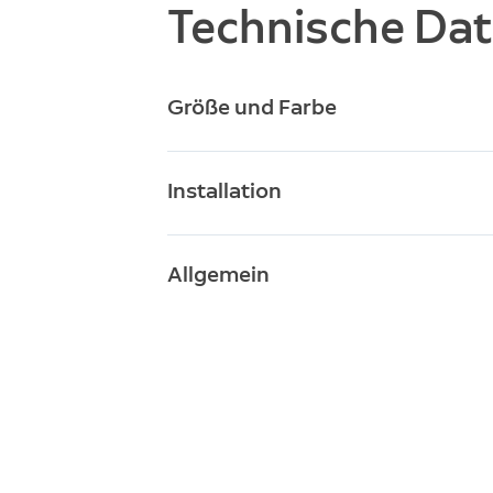
Technische Da
Größe und Farbe
19 
Abmessungen (H x B x T)
Installation
Wei
Verfügbare Farben
Wit
Betriebsbedingungen
Allgemein
Die
Installationsanforderung
Mas
Lieferumfang
Spo
Stic
Unterstützte Geräte
Sti
Sti
Pfo
Spo
Wan
Spo