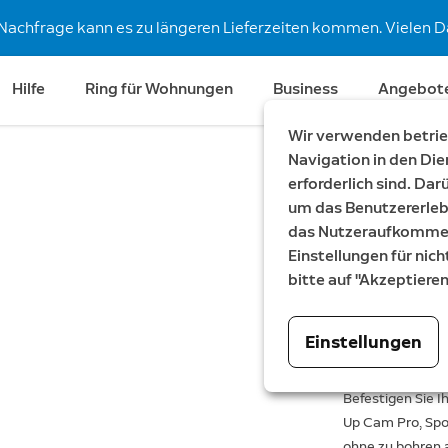
Nachfrage kann es zu längeren Lieferzeiten kommen. Vielen Da
Hilfe
Ring für Wohnungen
Business
Angebot
Wir verwenden betrieb
Navigation in den Die
erforderlich sind. Da
Masthal
um das Benutzererleb
das Nutzeraufkommen 
Spotlight Cam
Einstellungen für nich
25,00 €
bitte auf "Akzeptiere
Einstellungen
Befestigen Sie Ih
Up Cam Pro, Spo
ohne zu bohren 