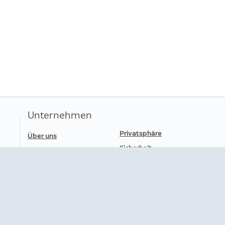
Kab
Sol
Kab
Kam
Ben
Sic
Ein
Garantie
zus
Ver
Unternehmen
Privatsphäre
Über uns
Sicherheit
Pressebereich
Jobangebote
Nutzungsbedingungen
Sicherheitsinformationen