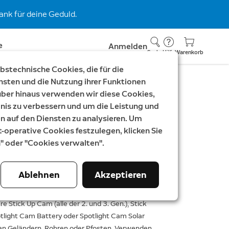
nk für deine Geduld.
e
Anmelden
Suche
Hilfe
Warenkorb
stechnische Cookies, die für die
nsten und die Nutzung ihrer Funktionen
rüber hinaus verwenden wir diese Cookies,
terung
nis zu verbessern und um die Leistung und
auf den Diensten zu analysieren. Um
 und Stick Up Cam
t-operative Cookies festzulegen, klicken Sie
n" oder "Cookies verwalten".
Ablehnen
Akzeptieren
In den Warenkorb
re Stick Up Cam (alle der 2. und 3. Gen.), Stick
tlight Cam Battery oder Spotlight Cam Solar
an Geländern, Rohren oder Pfosten. Verwenden