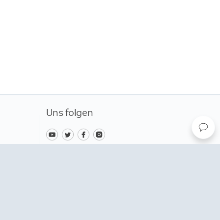
änkte Herstellergarantie besteht
n Gewährleistungsansprüchen für
eise.
Hier
erfahren Sie mehr.
Uns folgen
Ändern