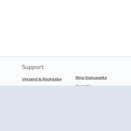
elbinder
arpanel (Hohlstecker)
elführungsband
eras und Solarpanel werden separat verkauft
utzerhandbuch
herheitsaufkleber
jährige beschränkte Herstellergarantie. Die beschr
ätzlich zu allen jeweils anwendbaren gesetzliche
brauchsgüter und beeinträchtigt diese in keiner W
Support
Ring-Statusseite
Versand & Rückgabe
Garantie
Bestellstatus
Verträge hier kündigen
Hilfe
Datenübertragbarkeit
App herunterladen
Barrierefreiheit