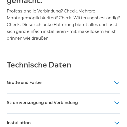
gemacht.
Professionelle Verbindung? Check. Mehrere
Montagemöglichkeiten? Check. Witterungsbeständig?
Check. Diese schlanke Halterung bietet alles und lässt
sich ganz einfach installieren – mit makellosem Finish,
drinnen wie draußen.
Technische Daten
Größe und Farbe
Abmessungen
Stromversorgung und Verbindung
6,76 x 6,76 x 6,65 cm
Verfügbare Farben
Stromversorgung
Weiß, Schwarz
Installation
PoE+ (auch bekannt als IEEE 802.3at)