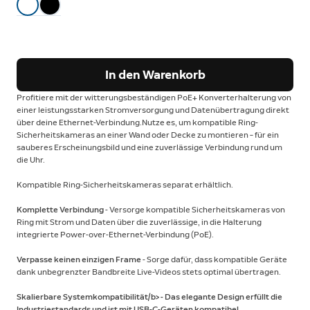
In den Warenkorb
Profitiere mit der witterungsbeständigen PoE+ Konverterhalterung von
einer leistungsstarken Stromversorgung und Datenübertragung direkt
über deine Ethernet-Verbindung.Nutze es, um kompatible Ring-
Sicherheitskameras an einer Wand oder Decke zu montieren – für ein
sauberes Erscheinungsbild und eine zuverlässige Verbindung rund um
die Uhr.
Kompatible Ring-Sicherheitskameras separat erhältlich.
Komplette Verbindung
- Versorge kompatible Sicherheitskameras von
Ring mit Strom und Daten über die zuverlässige, in die Halterung
integrierte Power-over-Ethernet-Verbindung (PoE).
Verpasse keinen einzigen Frame
- Sorge dafür, dass kompatible Geräte
dank unbegrenzter Bandbreite Live-Videos stets optimal übertragen.
Skalierbare Systemkompatibilität/b> - Das elegante Design erfüllt die
Industriestandards und ist mit USB-C-Geräten kompatibel.