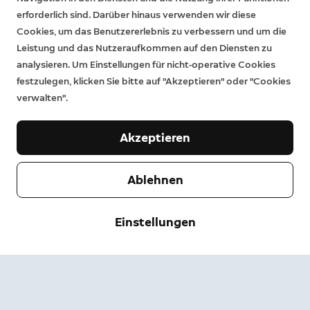
beschränkten Garantie zusätzliche gesetzliche Rechte.
erforderlich sind. Darüber hinaus verwenden wir diese
Erfahren Sie
hier
mehr.
Cookies, um das Benutzererlebnis zu verbessern und um die
Leistung und das Nutzeraufkommen auf den Diensten zu
analysieren. Um Einstellungen für nicht-operative Cookies
festzulegen, klicken Sie bitte auf "Akzeptieren" oder "Cookies
verwalten".
Akzeptieren
Ablehnen
Unternehmen
Einstellungen
Support
Über uns
Pressebereich
Versand & Rückgabe
Ändern
Nutzungsbedingungen