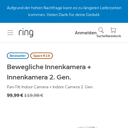
Aufgrund der hohen Nachfrage kann es zu längeren Lieferzeiten
kommen. Vielen Dank für deine Geduld.
Anmelden
Suche
Warenkorb
Bestseller
Spare €19
Bewegliche Innenkamera +
Innenkamera 2. Gen.
Pan-Tilt Indoor Camera + Indoor Camera 2. Gen.
Jetzt
99,99 €
War
119,98 €