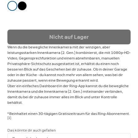
Nicht auf Lager
Wenn du die bewegliche Innenkamera mit der winzigen, aber
leistungsstarken Innenkamera (2. Gen.) kombinierst, die mit 1080p-HD-
Video, Gegensprechfunktion und einem abnehmbaren, manuellen
Privatsphäre-Sichtschutz ausgestattet ist, erhältst du einen noch
besseren Blick auf das Geschehen bei dir zuhause. Ob in deiner Garage
oder in der Küche - du kannst noch mehr von allem sehen, was bei dir
zuhause passiert, wenn eine Bewegung erkannt wird.
Über ein einfaches Dashboard in der Ring-App kannst du die bewegliche
Innenkamera und die Innenkamera (2. Gen.) miteinander verbinden,
damit du bei dir zuhause immer alles im Blick und unter Kontrolle
behältst.
* Beinhaltet einen 30-tägigen Gratiszeitraum für das Ring-Abonnement.
[1]
Das könnte dir auch gefallen