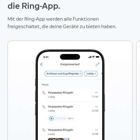
Sorgen machen müssen. Wenn ein Umzug ansteht,
die Ring-App.
Gebäude jederzeit gewährleistet ist.
kannst du dein intelligentes Zugangssystem einfach
mitnehmen.
Mit der Ring-App werden alle Funktionen
freigeschaltet, die deine Geräte zu bieten haben.