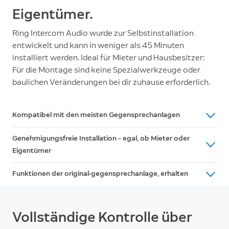
Eigentümer.
Ring Intercom Audio wurde zur Selbstinstallation
entwickelt und kann in weniger als 45 Minuten
installiert werden. Ideal für Mieter und Hausbesitzer:
Für die Montage sind keine Spezialwerkzeuge oder
baulichen Veränderungen bei dir zuhause erforderlich.
Kompatibel mit den meisten Gegensprechanlagen
Ring Intercom Audio ist mit den meisten derzeit
Genehmigungsfreie Installation – egal, ob Mieter oder
verwendeten Gegensprechanlagen kompatibel. Um eine
Eigentümer
nahtlose Integration zu gewährleisten, kannst du mit der
Ring Intercom Audio lässt sich ohne dauerhafte
einfachen
Kompatibilitätsprüfung
herausfinden, ob Ring
Funktionen der original-gegensprechanlage, erhalten
Veränderungen an der Gegensprechanlage deiner
Intercom Audio das ideale Upgrade für dein Gebäude ist.
Die vorhandene Gegensprechanlage bleibt auch dann voll
Wohnung oder deines Gebäudes installieren. Dank des
funktionsfähig, wenn die Internetverbindung ausfällt. Ring
abnehmbaren Designs sind keine baulichen
Vollständige Kontrolle über
Intercom Audio funktioniert parallel zur normalen
Veränderungen erforderlich, sodass sich Vermieter keine
Bedienung, sodass ein zuverlässiger Zugang zum