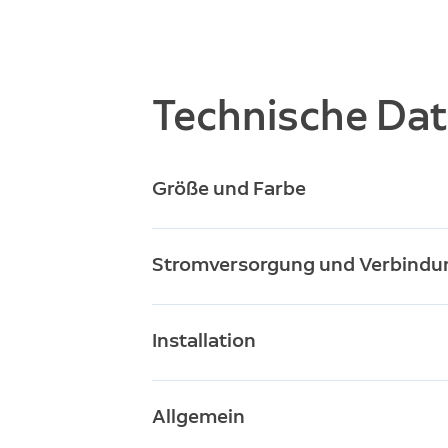
Technische Da
Größe und Farbe
12,
Abmessungen (H x B x T)
Stromversorgung und Verbindu
Sch
Verfügbare Farben
Fes
Stromversorgung
Installation
100
Stromeingang
Bis 
Geschätzte Installationsdauer
Allgemein
5 V 
Ausgangsleistung