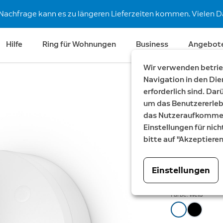
Nachfrage kann es zu längeren Lieferzeiten kommen. Vielen Da
Hilfe
Ring für Wohnungen
Business
Angebot
Wir verwenden betrieb
Navigation in den Die
erforderlich sind. Da
Kit zur 
um das Benutzererleb
Kamera
das Nutzeraufkommen 
Einstellungen für nich
Spotlight Cam
bitte auf "Akzeptiere
Camera Plus, 
59,99 €
Einstellungen
Farbe:
Weiß