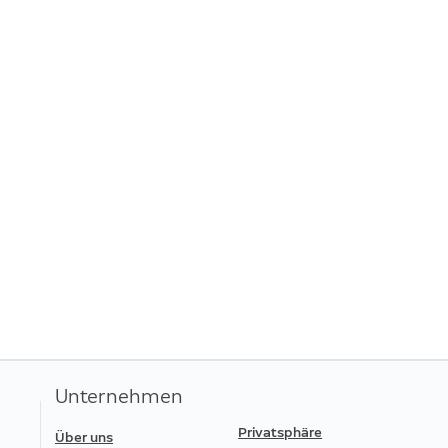
-20
Betriebsbedingungen
Kam
Lieferumfang
Abz
An 
Installationsanforderung
Mon
kom
Ben
Kam
Unterstützte Geräte
Ein
Herstellergarantie
Spo
zus
Spo
Ver
Out
kön
Sti
Inf
Unternehmen
Privatsphäre
Über uns