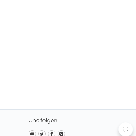
-Kameras mit USB-C-Eingang
änkte Herstellergarantie besteht
n Gewährleistungsansprüchen für
eise. Diese gesetzlichen Rechte
garantie gelten. Weitere
Uns folgen