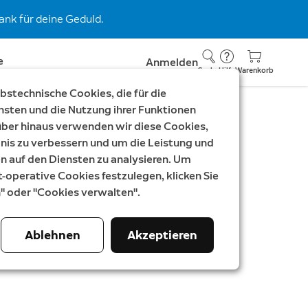
nk für deine Geduld.
e
Anmelden
Suche
Hilfe
Warenkorb
stechnische Cookies, die für die
nsten und die Nutzung ihrer Funktionen
rüber hinaus verwenden wir diese Cookies,
Festverdrahtung für
nis zu verbessern und um die Leistung und
s
auf den Diensten zu analysieren. Um
t-operative Cookies festzulegen, klicken Sie
 Plus, Spotlight Cam Pro, Outdoor
n" oder "Cookies verwalten".
Stick Up Cam Pro
Ablehnen
Akzeptieren