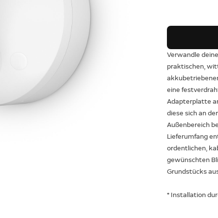
Verwandle deine
praktischen, wi
akkubetriebenen
eine festverdrah
Adapterplatte a
diese sich an de
Außenbereich bef
Lieferumfang en
ordentlichen, k
gewünschten Bli
Grundstücks aus
* Installation d