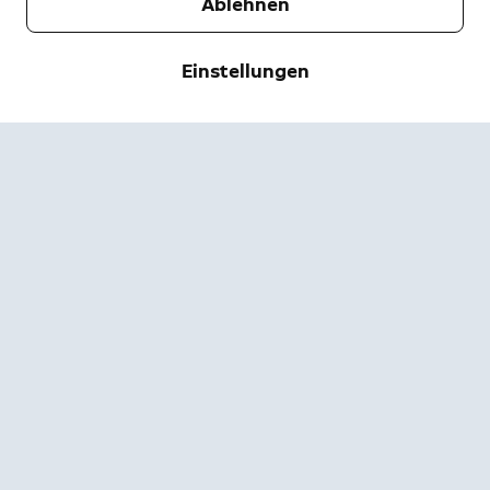
Ablehnen
Unternehmen
Einstellungen
Support
Über uns
Pressebereich
Versand & Rückgabe
Ändern
Nutzungsbedingungen
Bestellstatus
Sicherheitsinformationen
Hilfe
Privatsphäre
App herunterladen
Sicherheit
Barrierefreiheit
Jobangebote
Ring-Statusseite
Garantie