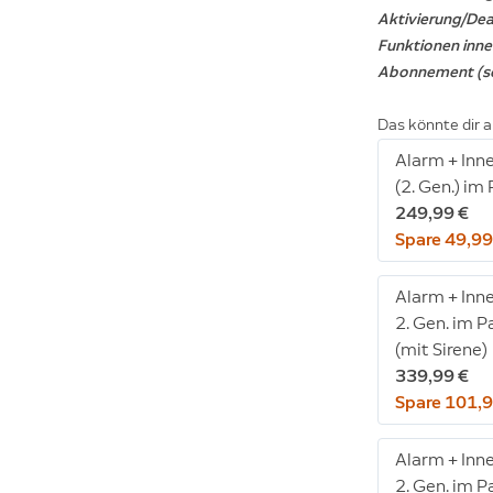
Aktivierung/Dea
Funktionen inne
Abonnement (sep
Das könnte dir a
Alarm + In
(2. Gen.) im 
249,99 €
Spare 49,99
Alarm + In
2. Gen. im P
(mit Sirene)
339,99 €
Spare 101,9
Alarm + In
2. Gen. im P