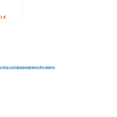
1 €
e.ring.com/pages/plans-for-alarm
.