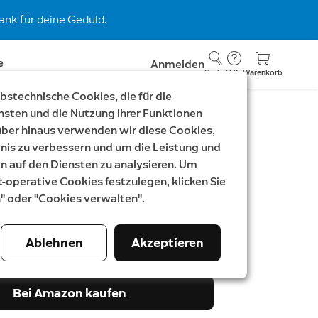
nk für deine Geduld.
e
Anmelden
Suche
Hilfe
Warenkorb
stechnische Cookies, die für die
nsten und die Nutzung ihrer Funktionen
rüber hinaus verwenden wir diese Cookies,
nis zu verbessern und um die Leistung und
 Innenkamera 2. Gen.
auf den Diensten zu analysieren. Um
t-operative Cookies festzulegen, klicken Sie
 - L
n" oder "Cookies verwalten".
ar
49,93 €
Ablehnen
Akzeptieren
Bei Amazon kaufen