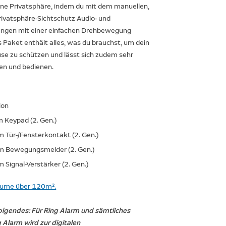
ine Privatsphäre, indem du mit dem manuellen,
vatsphäre-Sichtschutz Audio- und
ungen mit einer einfachen Drehbewegung
s Paket enthält alles, was du brauchst, um dein
e zu schützen und lässt sich zudem sehr
eren und bedienen.
ion
m Keypad (2. Gen.)
m Tür-/Fensterkontakt (2. Gen.)
rm Bewegungsmelder (2. Gen.)
m Signal-Verstärker (2. Gen.)
äume über 120m².
olgendes: Für Ring Alarm und sämtliches
 Alarm wird zur digitalen