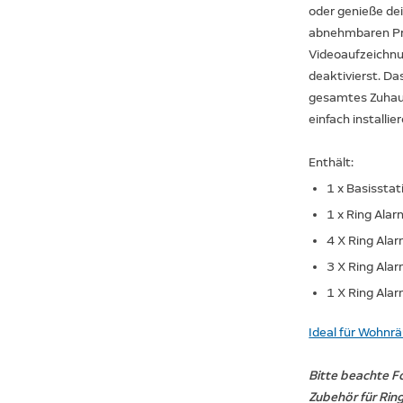
oder genieße de
abnehmbaren Pri
Videoaufzeichn
deaktivierst. Da
gesamtes Zuhaus
einfach installi
Enthält:
1 x Basisstat
1 x Ring Alar
4 X Ring Alar
3 X Ring Ala
1 X Ring Alar
Ideal für Wohnr
Bitte beachte F
Zubehör für Ring