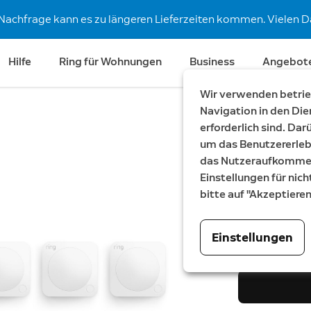
Nachfrage kann es zu längeren Lieferzeiten kommen. Vielen Da
Hilfe
Ring für Wohnungen
Business
Angebot
Wir verwenden betrieb
Navigation in den Die
erforderlich sind. Da
Spare €119
um das Benutzererleb
Alarm +
das Nutzeraufkommen 
Einstellungen für nich
im Paket
bitte auf "Akzeptiere
Jetzt
329,99 €
W
4
Einstellungen