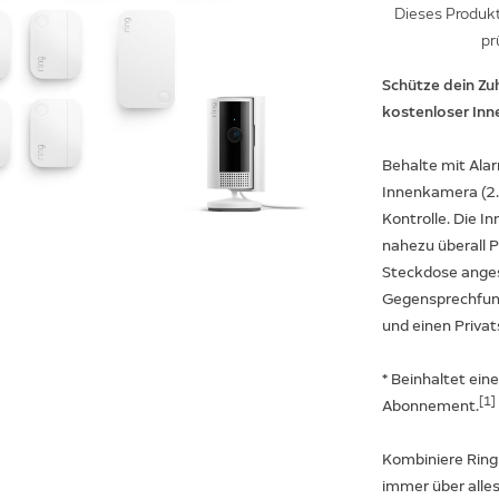
Dieses Produkt 
pr
Schütze dein Zu
kostenloser Inn
Behalte mit Alar
Innenkamera (2. 
Kontrolle. Die In
nahezu überall P
Steckdose anges
Gegensprechfunk
und einen Privat
* Beinhaltet ein
[1]
Abonnement.
Kombiniere Ring
immer über alles