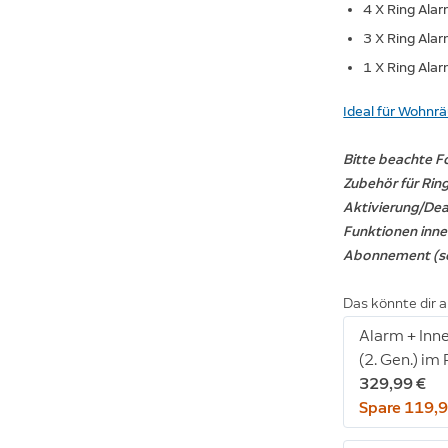
4 X Ring Ala
3 X Ring Al
1 X Ring Alar
Ideal für Wohnr
Bitte beachte F
Zubehör für Ring
Aktivierung/Dea
Funktionen inne
Abonnement (sep
Das könnte dir a
Alarm + In
(2. Gen.) im 
329,99 €
Spare 119,9