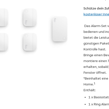
Schütze dein Zu
kostenloser Inn
Das Alarm-Set vo
bedienen und ind
bietet die Leist
günstigen Paket
Kontrolle hast.
Bringe einen B
montiere einen 
erhalten, sobald
Fenster öffnet.
*Beinhaltet eine
1
Home.
Enthält:
1 x Basisstat
1 x Ring Ala