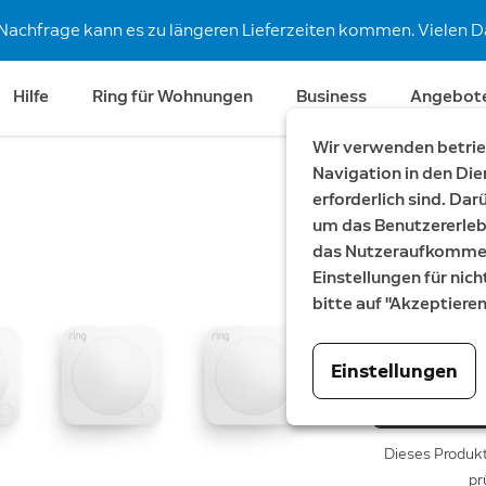
Nachfrage kann es zu längeren Lieferzeiten kommen. Vielen Da
Hilfe
Ring für Wohnungen
Business
Angebot
Wir verwenden betrieb
Navigation in den Die
erforderlich sind. Da
Spare €69
um das Benutzererleb
Alarm-Se
das Nutzeraufkommen 
Einstellungen für nich
Jetzt
329,99 €
W
3
bitte auf "Akzeptiere
Einstellungen
Dieses Produkt 
pr