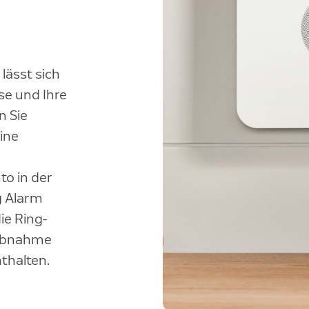
lässt sich
se und Ihre
n Sie
eine
to in der
g Alarm
ie Ring-
riebnahme
thalten.