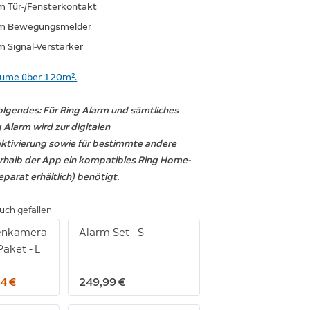
rm Tür-/Fensterkontakt
arm Bewegungsmelder
m Signal-Verstärker
äume über 120m².
olgendes: Für Ring Alarm und sämtliches
 Alarm wird zur digitalen
ktivierung sowie für bestimmte andere
rhalb der App ein kompatibles Ring Home-
arat erhältlich) benötigt.
uch gefallen
nenkamera
Alarm-Set - S
Paket - L
4 €
249,99 €