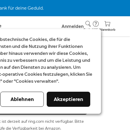
nk für deine Geduld.
e
Anmelden
Suche
Hilfe
Warenkorb
stechnische Cookies, die für die
nsten und die Nutzung ihrer Funktionen
rüber hinaus verwenden wir diese Cookies,
nis zu verbessern und um die Leistung und
t - L
auf den Diensten zu analysieren. Um
t-operative Cookies festzulegen, klicken Sie
ar
99,94 €
n" oder "Cookies verwalten".
Ablehnen
Akzeptieren
Bei Amazon kaufen
ist derzeit auf ring.com nicht verfügbar. Bitte
üfe die Verfügbarkeit bei Amazon.