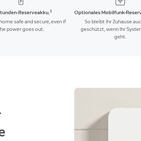
1
tunden-Reserveakku.
Optionales Mobilfunk-Reser
home safe and secure, even if
So bleibt Ihr Zuhause au
the power goes out.
geschützt, wenn Ihr Syste
geht.
r
e