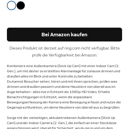
Bei Amazon kaufen
Dieses Produkt ist derzeit auf ring.com nicht verfügbar. Bitte
prüfe die Verfügbarkeit bei Amazon.
Kombiniere eine Außenkamera (Stick Up Cam) mit einer Indoor Cam (2.
Gen.), um mit deiner so erstellten Alarmanlage für zuhause drinnen und
draußen alles im Blick und unter Kontrolle zu behalten.
Du kannst Besucher sehen, hören und mit ihnen sprechen, prüfen was
drinnen und draußen passiert und deine Haustiere von überall aus im
Auge behalten – alles live in Echtzeit als 1080p-HD-Video. Erhalte
Benachrichtigungen in Echtzeit, wenn die anpassbare
Bewegungserfassung der Kamera eine Bewegung erfasst und nutze die
Gegensprechfunktion, um deine Haustiere von überall aus zu begrüßen.
Sorge mit der vielseitigen, akkubetriebenen Außenkamera (Stick Up
Cam) und der Indoor Camera (2. Gen.), die einfach an einer Steckdose
angeschlossen wird, überall für Sicherheit, wo du sie in und um dein