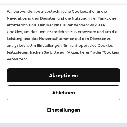
Spotlight Cam Pro Battery,
beschränkten Herstellergarantie gelten. Weitere
Spotlight Cam Pro Solar,
Informationen findest du
hier
.
Wir verwenden betriebstechnische Cookies, die für die
Stick Up Cam Pro
Navigation in den Diensten und die Nutzung ihrer Funktionen
erforderlich sind. Darüber hinaus verwenden wir diese
Solarpanels mit Hohlstecker und Sicherheitskameras
Cookies, um das Benutzererlebnis zu verbessern und um die
mit Hohlsteckereingang werden nicht unterstützt.
Leistung und das Nutzeraufkommen auf den Diensten zu
analysieren. Um Einstellungen für nicht-operative Cookies
festzulegen, klicken Sie bitte auf "Akzeptieren" oder "Cookies
verwalten".
Akzeptieren
Ablehnen
Unternehmen
Einstellungen
Support
Über uns